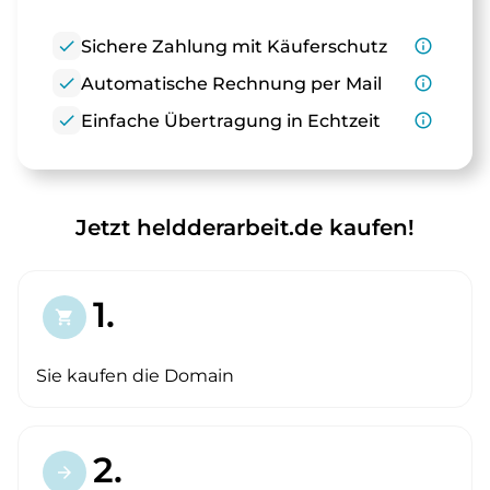
check
Sichere Zahlung mit Käuferschutz
info_outline
check
Automatische Rechnung per Mail
info_outline
check
Einfache Übertragung in Echtzeit
info_outline
Jetzt heldderarbeit.de kaufen!
1.
shopping_cart
Sie kaufen die Domain
2.
arrow_forward