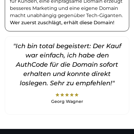
für Kunden, eine einprägsame Domain erzeugt
besseres Marketing und eine eigene Domain
macht unabhängig gegenüber Tech-Giganten.
Wer zuerst zuschlägt, erhält diese Domain!
"Ich bin total begeistert: Der Kauf
war einfach, ich habe den
AuthCode für die Domain sofort
erhalten und konnte direkt
loslegen. Sehr zu empfehlen!"
star
star
star
star
star
Georg Wagner